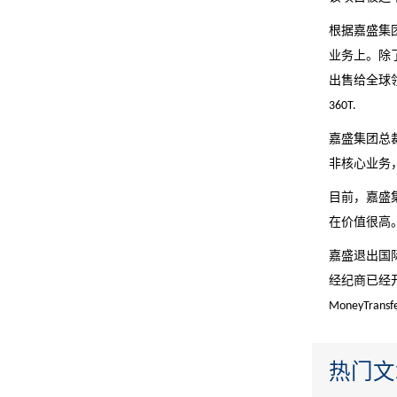
根据嘉盛集
业务上。除
出售给全球
360T.
嘉盛集团总
非核心业务
目前，嘉盛
在价值很高
嘉盛退出国
经纪商
已经
MoneyTransf
热门文