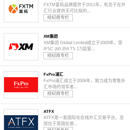
FXTM富拓品牌面世于2011年，有志于在外
汇行业提供无可比拟的...
经纪商专栏
XM集团
XM集团 Global Limited成立于2009年，受
IFSC (60 354 TS 17)监管...
经纪商专栏
FxPro浦汇
FxPro浦汇成立于2006年，致力成为零售外
汇市场的领军者...
经纪商专栏
ATFX
ATFX是一家国际化在线外汇交易平台。总
部位于英国伦敦...