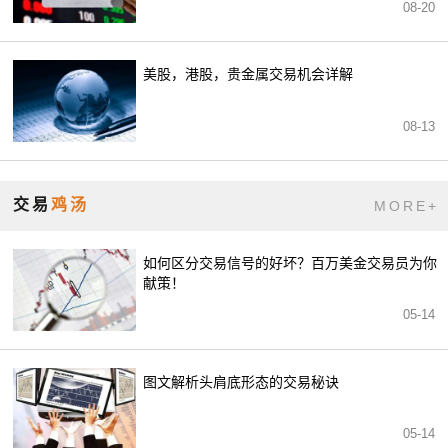
08-20
美股，港股，贵金属交易机会详解
08-13
交易
鸡汤
MORE+
如何区分交易信号的好坏？百万美金交易员为你
献策！
05-14
图文解析头肩底形态的交易秘诀
05-14