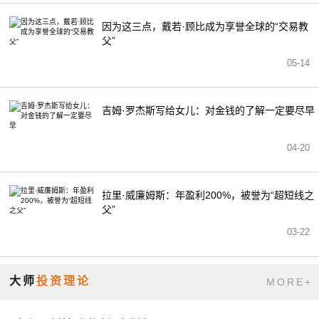
因为这三点，戴若·顾比成为享誉全球的“交易教
父”
05-14
吉姆·罗杰斯写给女儿：对金钱的了解一定要尽早
04-20
拉里·威廉姆斯：年盈利200%，被誉为“超短线之
父”
03-22
大师
投资理论
MORE+