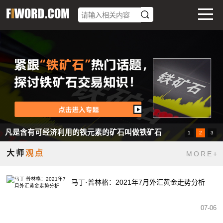
凡是含有可经济利用的铁元素的矿石叫做铁矿石
1
2
3
想办法让碳排放=碳吸收，就叫碳中和
提供全面的外汇交易技术分析。
大师
观点
MORE+
马丁·普林格：2021年7月外汇黄金走势分析
07-06