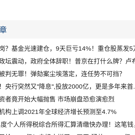
章
岗？基金光速建仓，9天巨亏14%！重仓股蒸发5万.
政坛震动，政府全体辞职！普京在打什么牌？卢布.
被判无罪！弹劾案尘埃落定，连任势不可挡？
！央行突然又"降息",投放2000亿，更是多年来首..
资者竟开始大幅抛售 市场崩盘恐愈演愈烈
机构上调2021年全球经济增长预测至4.7%
0年度个人所得税综合所得汇算清缴快办理！这笔钱，.