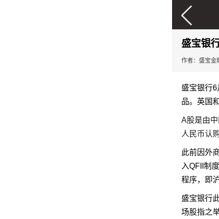
盛宝银
作者：盛宝金融
盛宝银行
6
品。英国
A
股是由中
人民币认
此前因外
入
QFII
制
程序，即
盛宝银行
场
股指
之