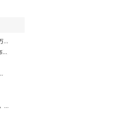
..
..
.
..