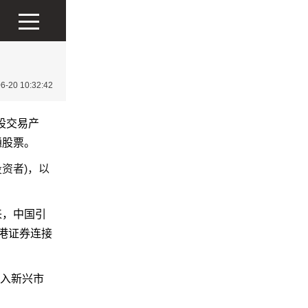
20 10:32:42
股交易产
通股票。
投资者
)
，以
来，中国引
港证券连接
品入新兴市