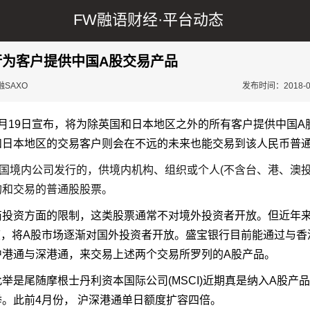
FW融语财经·
平台动态
行为客户提供中国A股交易产品
SAXO
发布时间：2018-06-
月
19
日宣布，将为除英国和日本地区之外的所有客户提供中国
A
和日本地区的交易客户则会在不远的未来也能交易到该人民币普
国境内公司发行的，供境内机构、组织或个人
(
不含台、港、澳
购和交易的普通股股票。
商投资方面的限制，这类股票通常不对境外投资者开放。但近年
度，将
A
股市场逐渐对国外投资者开放。盛宝银行目前能通过与香
沪港通与深港通，来交易上述两个交易所罗列的
A
股产品。
此举是尾随摩根士丹利资本国际公司
(MSCI)
近期真是纳入
A
股产
举。此前
4
月份，
沪深港通单日额度扩容四倍。