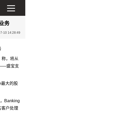
付业务
10 14:28:49
）称，将从
务——盛宝支
le最大的股
Banking
知名客户处理