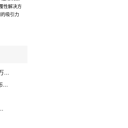
颠覆性解决方
司的吸引力
..
..
.