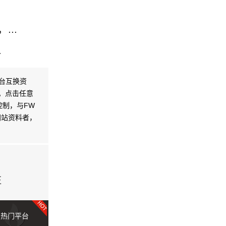
..
.
台互换资
无关。点击任意
控制，与FW
本网站资料者，
驻
热门平台