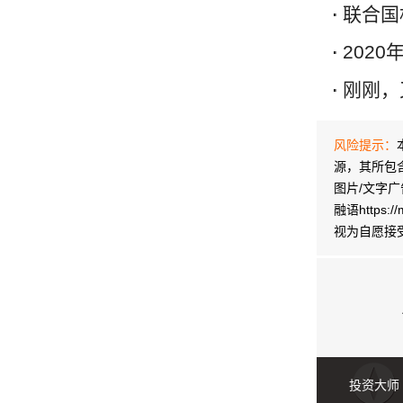
联合国
202
刚刚，又
风险提示：
源，其所包含的
图片/文字
融语http
视为自愿接
投资大师