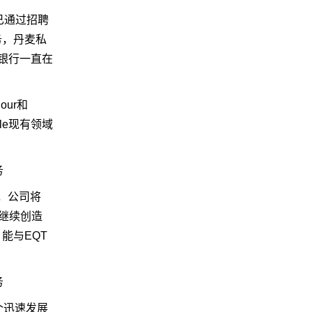
已通过招聘
务，丹麦私
盛宝银行一直在
our和
cle现有领域
s称，公司将
和继续创造
能与EQT
一个迅速发展