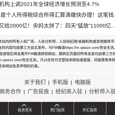
机构上调2021年全球经济增长预测至4.7%
0年度个人所得税综合所得汇算清缴快办理！这笔钱，.
给2000亿！央妈太拼了：四天“猛放”11000亿..
本站内的所有入驻广告、入驻分析师、入驻经纪商/金融机构或其他媒体平
内容均由第三方自主发布，与FW融语https://m.cjwzzx.com/完全
广告按钮后将会离开FW融语财经网站，跳转后页面的所有信息均由第三方
s://m.cjwzzx.com/完全无关。凡以任何方式登陆本网站或直接、间接使用
受本网站
免责声明
的约束。
关于我们
手机版
电脑版
|
|
商务合作
广告投放
经纪商入驻
分析师入
|
|
|
投资资讯
热门投资
外汇投资