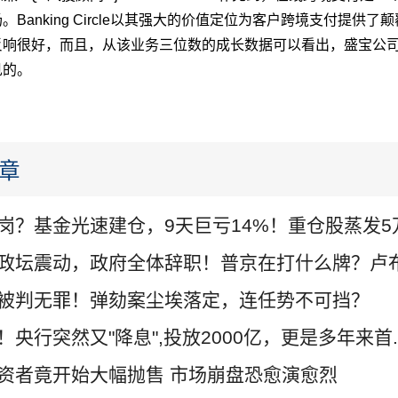
。Banking Circle以其强大的价值定位为客户跨境支付提供了
反响很好，而且，从该业务三位数的成长数据可以看出，盛宝公
见的。
章
岗？基金光速建仓，9天巨亏14%！重仓股蒸发5万.
政坛震动，政府全体辞职！普京在打什么牌？卢布.
被判无罪！弹劾案尘埃落定，连任势不可挡？
！央行突然又"降息",投放2000亿，更是多年来首..
资者竟开始大幅抛售 市场崩盘恐愈演愈烈