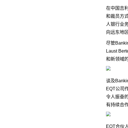
在中国吉利
和裁员方
人银行业务P
向远东地
尽管Bank
Laust 
和新领域
谈及Bank
EQT公司
令人振奋
有持续合
EQT合伙人