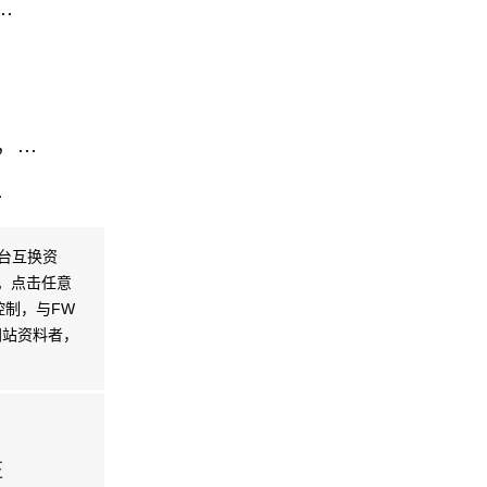
.
..
.
台互换资
无关。点击任意
控制，与FW
本网站资料者，
驻