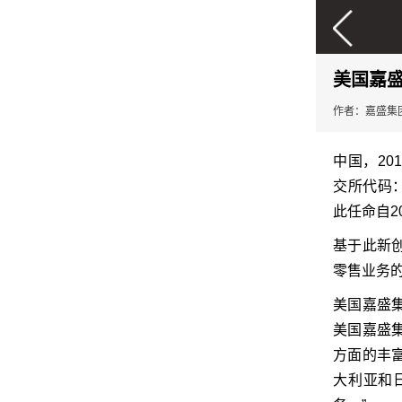
美国嘉盛
作者：嘉盛集
中国，201
交所代码：
此任命自2
基于此新
零售业务
美国嘉盛集
美国嘉盛
方面的丰
大利亚和