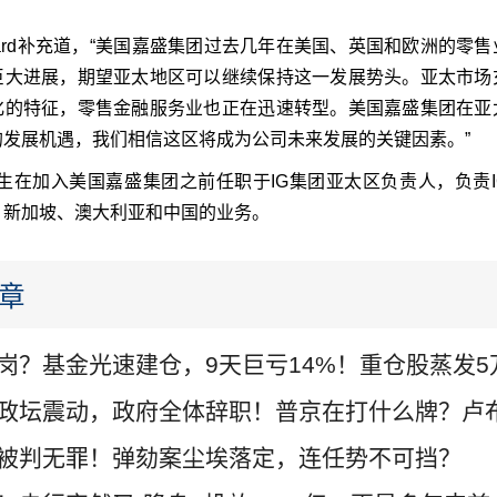
Howard补充道，“美国嘉盛集团过去几年在美国、英国和欧洲的零
巨大进展，期望亚太地区可以继续保持这一发展势头。亚太市场
化的特征，零售金融服务业也正在迅速转型。美国嘉盛集团在亚
的发展机遇，我们相信这区将成为公司未来发展的关键因素。”
d先生在加入美国嘉盛集团之前任职于IG集团亚太区负责人，负责
、新加坡、澳大利亚和中国的业务。
章
岗？基金光速建仓，9天巨亏14%！重仓股蒸发5万.
政坛震动，政府全体辞职！普京在打什么牌？卢布.
被判无罪！弹劾案尘埃落定，连任势不可挡？