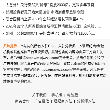
太意外！央行突然又"降息",投放2000亿，更是多年来首...
长期投资者竟开始大幅抛售 市场崩盘恐愈演愈烈
联合国机构上调2021年全球经济增长预测至4.7%
2020年度个人所得税综合所得汇算清缴快办理！这笔钱，...
刚刚，又给2000亿！央妈太拼了：四天“猛放”11000亿...
风险提示：
本站内的所有入驻广告、入驻分析师、入驻经纪商/金融
机构或其他媒体平台互换资源，其所包含的内容均由第三方自主发
布，与FW融语https://m.cjwzzx.com/完全无关。点击任意图片/文字
广告按钮后将会离开FW融语财经网站，跳转后页面的所有信息均由
第三方控制，与FW融语https://m.cjwzzx.com/完全无关。凡以任何
方式登陆本网站或直接、间接使用本网站资料者，视为自愿接受本网
站
免责声明
的约束。
关于我们
手机版
电脑版
|
|
商务合作
广告投放
经纪商入驻
分析师入驻
|
|
|