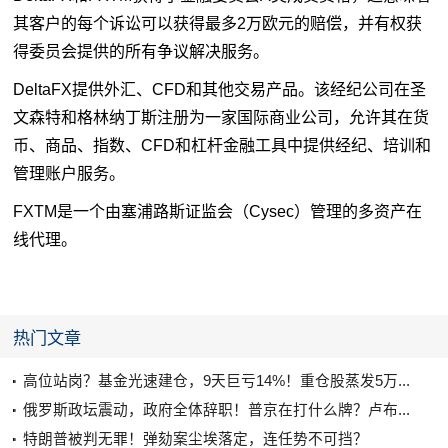
其客户的每个诉讼可以获得最多
2
万欧元的赔偿，并有权获
得委员会提供的所有争议解决服务。
DeltaFX
提供外汇、
CFD
和其他交易产品。该经纪公司在圣
文森特和格林纳丁斯注册为一家国际商业公司，允许其在
货
币
、商品、指数、
CFD
和杠杆金融工具中提供经纪、培训和
管理账户服务。
FXTM
是一个由塞浦路斯证监会（
Cysec
）管理的多资产在
线代理。
热门文章
高位站岗？基金光速建仓，9天巨亏14%！重仓股蒸发5万...
俄罗斯政坛震动，政府全体辞职！普京在打什么牌？卢布...
特朗普被判无罪！弹劾案尘埃落定，连任势不可挡？