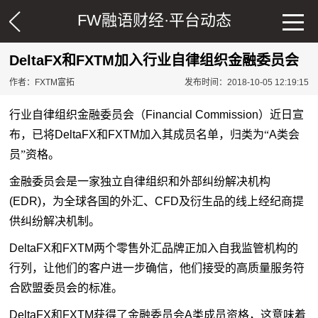
FW融语财经·
平台动态
DeltaFX和FXTM加入行业自律组织金融委员会
作者：FXTM富拓
发布时间：2018-10-05 12:19:15
行业自律组织金融委员会（
Financial Commission
）近日宣
布，已将
DeltaFX
和
FXTM
加入其成员名单，归类为“
A
类会
员”资格。
金融委员会是一家独立自律组织和外部纠纷解决机构
(EDR)
，为全球各国的外汇、
CFD
及衍生品的线上经纪商提
供纠纷解决机制。
DeltaFX
和
FXTM
两个零售外汇品牌正加入自我监管机构的
行列，让他们的客户进一步确信，他们接受的高质量服务符
合欧盟委员会的标准。
DeltaFX
和
FXTM
获得了金融委员会
A
类成员资格，这意味着