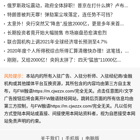
俄罗斯政坛震动，政府全体辞职！普京在打什么牌？卢布...
特朗普被判无罪！弹劾案尘埃落定，连任势不可挡？
太意外！央行突然又"降息",投放2000亿，更是多年来首...
长期投资者竟开始大幅抛售 市场崩盘恐愈演愈烈
联合国机构上调2021年全球经济增长预测至4.7%
2020年度个人所得税综合所得汇算清缴快办理！这笔钱，...
刚刚，又给2000亿！央妈太拼了：四天“猛放”11000亿...
风险提示：
本站内的所有入驻广告、入驻分析师、入驻经纪商/金融
机构或其他媒体平台互换资源，其所包含的内容均由第三方自主发
布，与FW融语https://m.cjwzzx.com/完全无关。点击任意图片/文字
广告按钮后将会离开FW融语财经网站，跳转后页面的所有信息均由
第三方控制，与FW融语https://m.cjwzzx.com/完全无关。凡以任何
方式登陆本网站或直接、间接使用本网站资料者，视为自愿接受本网
站
免责声明
的约束。
关于我们
手机版
电脑版
|
|