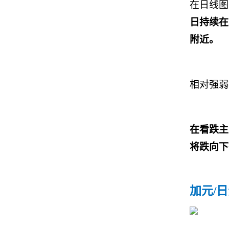
在日线图
日持续在
附近。
相对强弱
在看跌主
将跌向下
加元
/
日