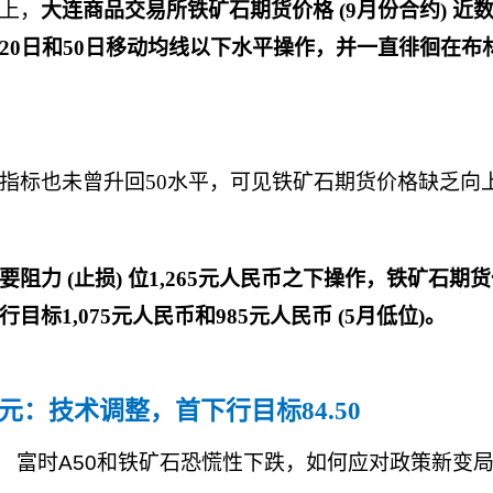
上，
大连商品交易所铁矿石期货价格
(9
月份合约
)
近
20
日和
50
日移动均线以下水平操作，并一直徘徊在布
指标也未曾升回
50
水平，可见铁矿石期货价格缺乏向
要阻力
(
止损
)
位
1,265
元人民币之下操作，铁矿石期货
行目标
1,075
元人民币和
985
元人民币
(5
月低位
)
。
元：技术调整，首下行目标
84.50