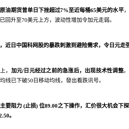
原油期货曾单日下挫超过
7%
至近每桶
65
美元的水平
已回升至
70
美元上方，波动性增加令加元走弱。
，近日中国科网股的暴跌刺激到避险需求，令日元走
图上，
加元
/
日元经过之前的急涨后，出现技术性调整
动均线已下破
50
日移动均线，發出看跌讯号。
主要阻力
(
止损
)
位
89.00
之下操作，汇价很大机会下
2.50
。