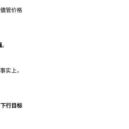
，儘管价格
强
。
。事实上，
探下行目标