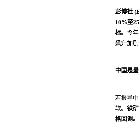
彭博社
(
10%
至
2
标。
今年
飙升加剧
中国是最
若报导中
软。
铁矿
格回调。