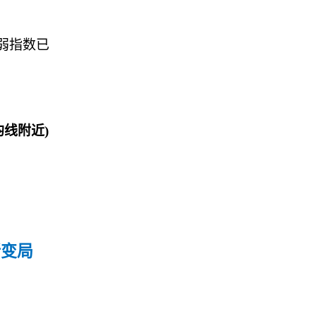
弱指数已
均线附近
)