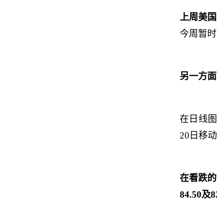
上周美国
今周暂时
另一方面
在日线
20
日移
在看跌的
84.50
及
8