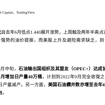
 Capital
，
TradingView
元
自去年
6
月低点
1.440
展开涨势，
上
周触及两年半高点
受强势的油价提振，而美股上升及避险需求缺乏，则
今月中旬，
石油输出国组织及其盟友（
OPEC+
）
达成
每月增加日产量
40
万桶
，计划到
2022
年
9
月完全收復之
日产量减产。另一方面，
美国石油鑽井数亦增至去年
4
台
。