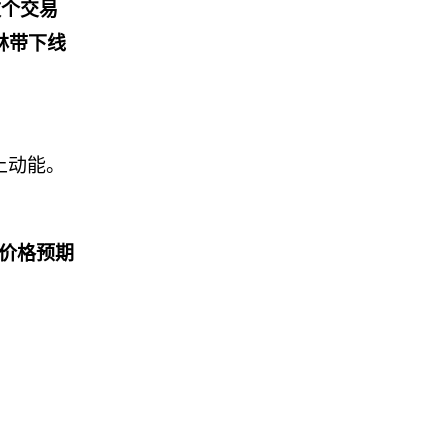
数个交易
林带下线
上动能。
价格预期