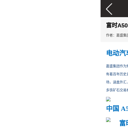
富时A5
作者：嘉盛集
电动汽车
嘉盛集团作为知名
有着百年历史且
场，涵盖外汇
多铁矿石交易
中国
A