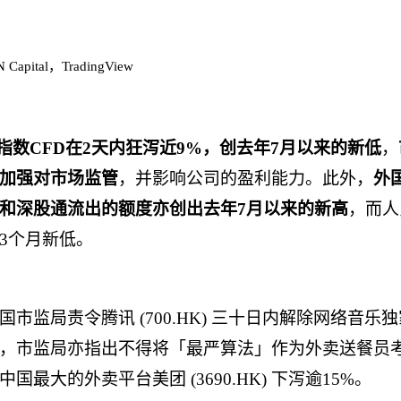
 Capital
，
TradingView
指数
CFD
在
2
天内狂泻近
9%
，创去年
7
月以来的新低
，
加强对市场监管
，并影响公司的盈利能力。此外，
外
和深股通流出的额度亦创出去年
7
月以来的新高
，而人
3
个月新低。
中国市监局责令腾讯
(700.HK)
三十日内解除网络音乐独
，市监局亦指出不得将「最严算法」作为外卖送餐员
中国最大的外卖平台美团
(3690.HK)
下泻逾
15%
。