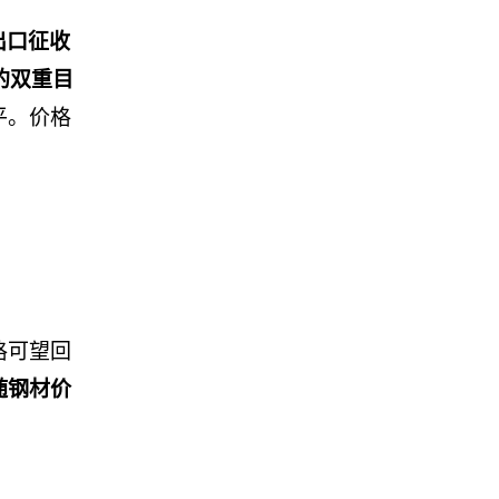
出口征收
的双重目
平。价格
格可望回
随钢材价