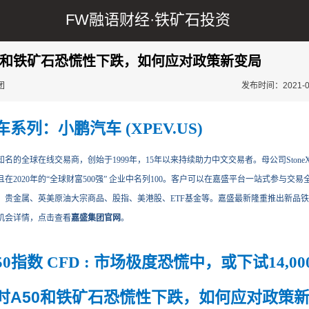
FW融语财经·
铁矿石投资
0和铁矿石恐慌性下跌，如何应对政策新变局
团
发布时间：2021-08-
系列：小鹏汽车 (XPEV.US)
的全球在线交易商，创始于1999年，15年以来持续助力中文交易者。母公司StoneX Gro
在2020年的“全球财富500强” 企业中名列100。客户可以在嘉盛平台一站式参与交
、贵金属、英美原油大宗商品、股指、美港股、ETF基金等。嘉盛最新隆重推出新品
机会详情，点击查看
嘉盛集团官网
。
50
指数
CFD :
市场极度恐慌
中
，或下试
14,00