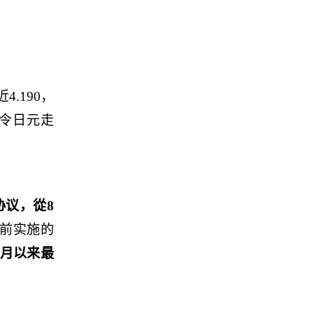
近
4.190
，
令日元走
协议，從
8
前实施的
月以来最