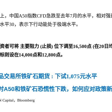
上，中国
A50
指数
CFD
急跌至去年
7
月的水平，相对强
水平
30
，表示下行动能处于极端水平。
资者可将 主要阻力
(
止损
) 位
下调至
16,500
点
(
在
20
日
标则设在
14,000
点和
12,800
点。
品交易所铁矿石期货
:
下试
1,075
元水平
 Capital
，
Bloomberg