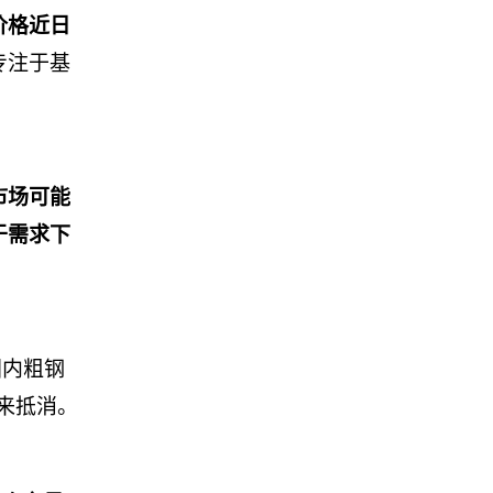
价格近日
专注于基
市场可能
于需求下
国内粗钢
来抵消。