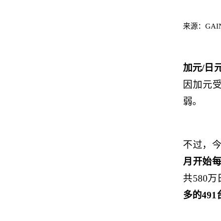
来源：
GAIN
加元
/
日
因加元
弱。
不过，
月
开始
共
580
万
多的
491