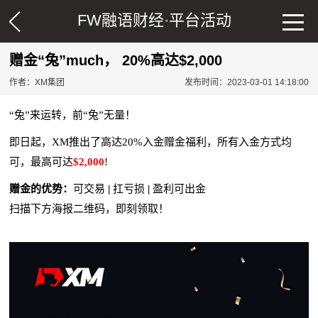
FW融语财经·
平台活动
赠金“兔”much， 20%高达$2,000
作者：XM集团
发布时间：2023-03-01 14:18:00
“兔”来运转，前“兔”无量！
即日起，X
M
推出了高达2
0%
入金赠金福利，所有入金方式均
可，最高可达
$
2
,
000
!
赠金的优势：
可交易
|
扛亏损
|
盈利可出金
扫描下方海报二维码，即刻领取！