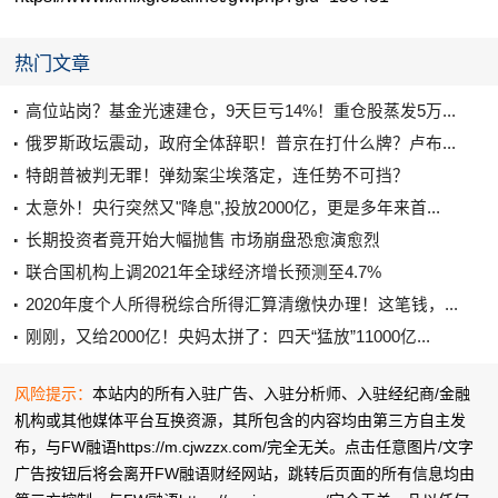
热门文章
高位站岗？基金光速建仓，9天巨亏14%！重仓股蒸发5万...
俄罗斯政坛震动，政府全体辞职！普京在打什么牌？卢布...
特朗普被判无罪！弹劾案尘埃落定，连任势不可挡？
太意外！央行突然又"降息",投放2000亿，更是多年来首...
长期投资者竟开始大幅抛售 市场崩盘恐愈演愈烈
联合国机构上调2021年全球经济增长预测至4.7%
2020年度个人所得税综合所得汇算清缴快办理！这笔钱，...
刚刚，又给2000亿！央妈太拼了：四天“猛放”11000亿...
风险提示：
本站内的所有入驻广告、入驻分析师、入驻经纪商/金融
机构或其他媒体平台互换资源，其所包含的内容均由第三方自主发
布，与FW融语https://m.cjwzzx.com/完全无关。点击任意图片/文字
广告按钮后将会离开FW融语财经网站，跳转后页面的所有信息均由