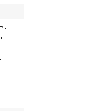
..
..
.
..
.