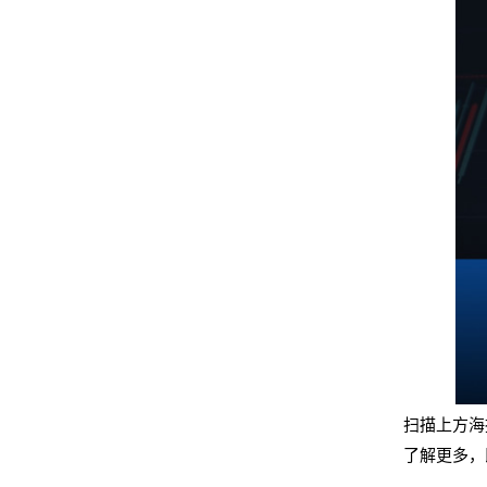
扫描
上方
海
了解更多，