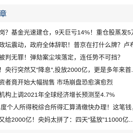
章
岗？基金光速建仓，9天巨亏14%！重仓股蒸发5万.
政坛震动，政府全体辞职！普京在打什么牌？卢布.
被判无罪！弹劾案尘埃落定，连任势不可挡？
！央行突然又"降息",投放2000亿，更是多年来首..
资者竟开始大幅抛售 市场崩盘恐愈演愈烈
机构上调2021年全球经济增长预测至4.7%
0年度个人所得税综合所得汇算清缴快办理！这笔钱，.
给2000亿！央妈太拼了：四天“猛放”11000亿..