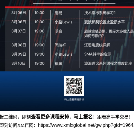
查看更多课程安排
马上报名
报二维码，即刻
，
！跟着高手学交易
！
https://www.xmfxglobal.net/gw.php?gid=196
即刻访问X
M
官网：