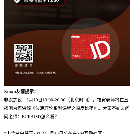
Xman
友情提示：
非农之夜，
3
月
10
日
19:00-20:00
（北京时间），福寅老师将在直
播间为您讲解《波浪理论系列课程之幅度比率》。大家不妨去问
问老师：
EUR/USD
怎么看？
*
中奖名单将于
2023
年
3
月
15
日公布在
XM
互动社区；