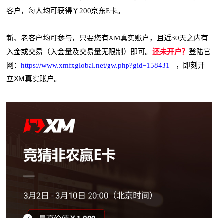
客户，每人均可获得￥
200
京东
E
卡。
新、老客户均可参与，只要您有
XM
真实账户，且近
30
天之内有
入金或交易（入金量及交易量无限制）即可。
还未开户？
登陆官
网：
https://www.xmfxglobal.net/gw.php?gid=158431
，即刻
开
XM
立
真实账户。