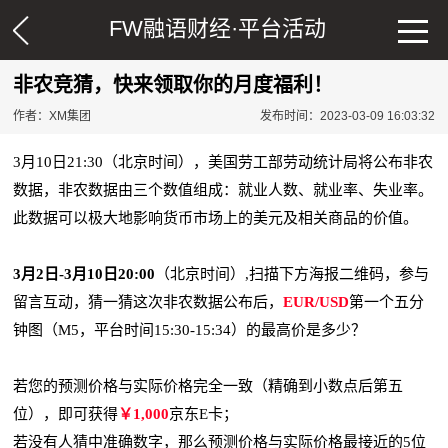
FW融语财经·
平台活动
非农竞猜，快来领取你的月度福利！
作者：XM集团
发布时间：2023-03-09 16:03:32
3
月
10
日
21:30
（北京时间），美国劳工部劳动统计局将公布非农
数据，非农数据由三个数值组成：就业人数、就业率、失业率。
此数据可以极大地影响货币市场上的美元及相关商品的价值。
3
月
2
日
-3
月
10
日
20:00
（
北京时间）
,
扫描下方海报二维码，参与
留言互动，猜一猜这次非农数据公布后，
EUR/USD
第一个五分
钟图（
M5
，平台时间
15:30-15:34
）的最高价是多少？
若您的预测价格与实际价格完全一致（精确到小数点后第五
位），即可获得
￥
1,000
京东
E
卡；
若没有人猜中准确数字，那么预测价格与实际价格最接近的
5
位