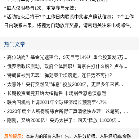
*
每人仅限参与
1
次，重复参与无效；
*活动结束后将于7个工作日内联系中奖客户确认
信息
； 7个工作
日内联系未果，将视为自动放弃奖品，请密切关注来电或邮件。
热门文章
高位站岗？基金光速建仓，9天巨亏14%！重仓股蒸发5万...
俄罗斯政坛震动，政府全体辞职！普京在打什么牌？卢布...
特朗普被判无罪！弹劾案尘埃落定，连任势不可挡？
太意外！央行突然又"降息",投放2000亿，更是多年来首...
长期投资者竟开始大幅抛售 市场崩盘恐愈演愈烈
联合国机构上调2021年全球经济增长预测至4.7%
2020年度个人所得税综合所得汇算清缴快办理！这笔钱，...
刚刚，又给2000亿！央妈太拼了：四天“猛放”11000亿...
风险提示：
本站内的所有入驻广告、入驻分析师、入驻经纪商/金融