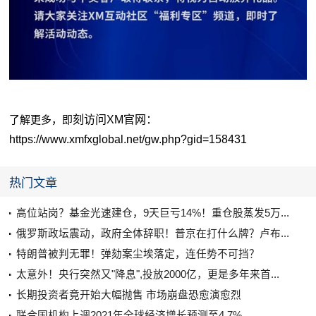
刻访问XM官网：
了解更多，即
https://www.xmfxglobal.net/gw.php?gid=158431
热门文章
高位站岗？基金光速建仓，9天巨亏14%！重仓股蒸发5万...
俄罗斯政坛震动，政府全体辞职！普京在打什么牌？卢布...
特朗普被判无罪！弹劾案尘埃落定，连任势不可挡？
太意外！央行突然又"降息",投放2000亿，更是多年来首...
长期投资者竟开始大幅抛售 市场崩盘恐愈演愈烈
联合国机构上调2021年全球经济增长预测至4.7%