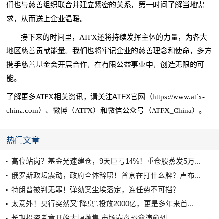
们也与慈善组织联合并建立紧密的关系，第一时间了解当地需
求，从而送上企业温暖。
接下来的时间里，ATFX还将持续发挥主体的力量，为各大
地区慈善贡献能量。我们也将牢记企业的慈善理念和使命，多方
携手慈善基金会开展合作，在有限公益事业中，创造无限的可
能。
ATFX官网
了解更多ATFX相关资讯，请关注
（https://www.atfx-
china.com）、微博（ATFX）和微信公众号（ATFX_China）。
热门文章
高位站岗？基金光速建仓，9天巨亏14%！重仓股蒸发5万...
俄罗斯政坛震动，政府全体辞职！普京在打什么牌？卢布...
特朗普被判无罪！弹劾案尘埃落定，连任势不可挡？
太意外！央行突然又"降息",投放2000亿，更是多年来首...
长期投资者竟开始大幅抛售 市场崩盘恐愈演愈烈