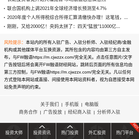
联合国机构上调2021年全球经济增长预测至4.7%
2020年度个人所得税综合所得汇算清缴快办理！这笔钱，...
刚刚，又给2000亿！央妈太拼了：四天“猛放”11000亿...
风险提示：
本站内的所有入驻广告、入驻分析师、入驻经纪商/金融
机构或其他媒体平台互换资源，其所包含的内容均由第三方自主发
布，与FW融语https://m.cjwzzx.com/完全无关。点击任意图片/文字
广告按钮后将会离开FW融语财经网站，跳转后页面的所有信息均由
第三方控制，与FW融语https://m.cjwzzx.com/完全无关。凡以任何
方式登陆本网站或直接、间接使用本网站资料者，视为自愿接受本网
站
免责声明
的约束。
关于我们
手机版
电脑版
|
|
商务合作
广告投放
经纪商入驻
分析师入驻
|
|
|
投资大师
投资资讯
热门投资
外汇投资
热门平台