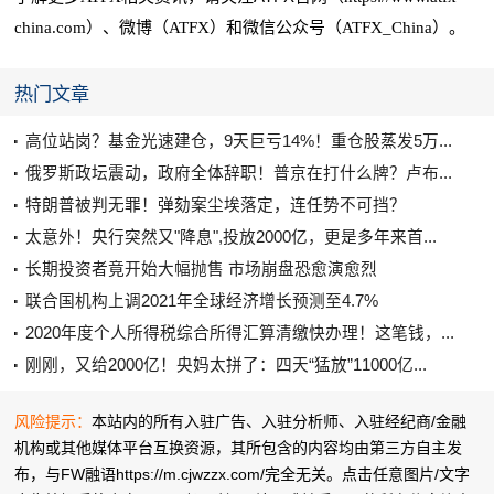
china.com）、微博（ATFX）和微信公众号（ATFX_China）。
热门文章
高位站岗？基金光速建仓，9天巨亏14%！重仓股蒸发5万...
俄罗斯政坛震动，政府全体辞职！普京在打什么牌？卢布...
特朗普被判无罪！弹劾案尘埃落定，连任势不可挡？
太意外！央行突然又"降息",投放2000亿，更是多年来首...
长期投资者竟开始大幅抛售 市场崩盘恐愈演愈烈
联合国机构上调2021年全球经济增长预测至4.7%
2020年度个人所得税综合所得汇算清缴快办理！这笔钱，...
刚刚，又给2000亿！央妈太拼了：四天“猛放”11000亿...
风险提示：
本站内的所有入驻广告、入驻分析师、入驻经纪商/金融
机构或其他媒体平台互换资源，其所包含的内容均由第三方自主发
布，与FW融语https://m.cjwzzx.com/完全无关。点击任意图片/文字