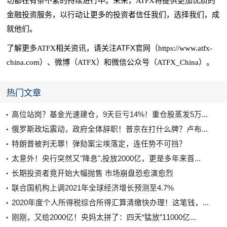
切都在有条不紊的持续进行中。未来，ATFX将提供更加优质的
金融投资服务，以行动让更多的投资者信任我们，选择我们，成
就他们。
ATFX官网
了解更多ATFX相关资讯，请关注
（https://www.atfx-
china.com）、微博（ATFX）和微信公众号（ATFX_China）。
热门文章
高位站岗？基金光速建仓，9天巨亏14%！重仓股蒸发5万...
俄罗斯政坛震动，政府全体辞职！普京在打什么牌？卢布...
特朗普被判无罪！弹劾案尘埃落定，连任势不可挡？
太意外！央行突然又"降息",投放2000亿，更是多年来首...
长期投资者竟开始大幅抛售 市场崩盘恐愈演愈烈
联合国机构上调2021年全球经济增长预测至4.7%
2020年度个人所得税综合所得汇算清缴快办理！这笔钱，...
刚刚，又给2000亿！央妈太拼了：四天“猛放”11000亿...