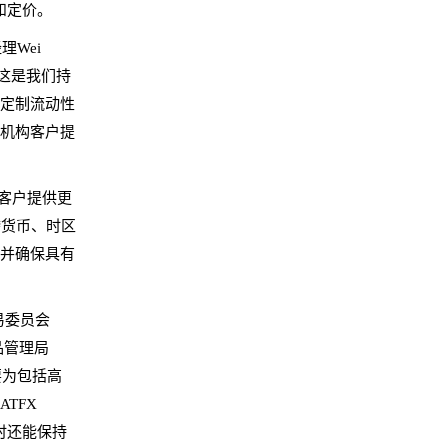
和定价。
理Wei
系，这是我们持
的定制流动性
为机构客户提
，为客户提供更
货币
跨
、时区
易并确保具有
易委员会
品管理局
要为包括高
TFX
时还能保持