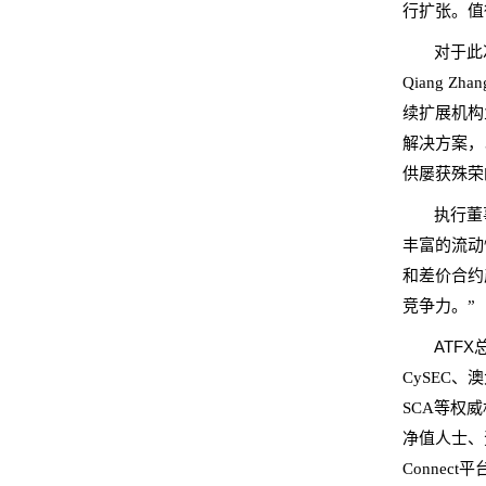
行扩张。值
对于此
Qiang Z
续扩展机构
解决方案，
供屡获殊荣
执行董事
丰富的流动性
差价合约
和
竞争力。”
ATFX
CySEC
SCA等权威
净值人士、
Conne