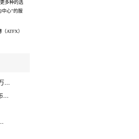
供更多种的选
为中心”的服
、微博（ATFX）
..
..
.