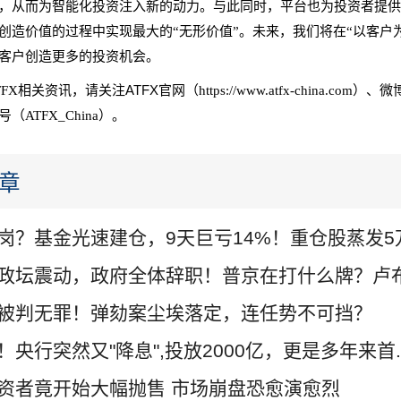
，从而为智能化投资注入新的动力。与此同时，平台也为投资者提
创造价值的过程中实现最大的“无形价值”。未来，我们将在“以客户
客户创造更多的投资机会。
ATFX官网
TFX相关资讯，请关注
（https://www.atfx-china.com）
（ATFX_China）。
章
岗？基金光速建仓，9天巨亏14%！重仓股蒸发5万.
政坛震动，政府全体辞职！普京在打什么牌？卢布.
被判无罪！弹劾案尘埃落定，连任势不可挡？
！央行突然又"降息",投放2000亿，更是多年来首..
资者竟开始大幅抛售 市场崩盘恐愈演愈烈