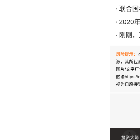
联合国
202
刚刚，又
风险提示：
源，其所包含的
图片/文字
融语http
视为自愿接
投资大师