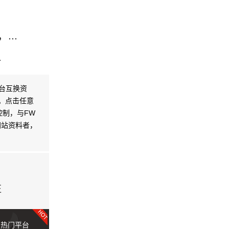
..
.
台互换资
无关。点击任意
控制，与FW
本网站资料者，
驻
热门平台