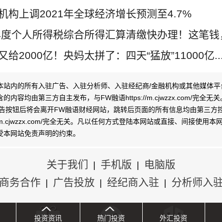
机构上调2021年全球经济增长预测至4.7%
0年度个人所得税综合所得汇算清缴快办理！这笔钱，.
给2000亿！央妈太拼了：四天“猛放”11000亿..
本站内的所有入驻广告、入驻分析师、入驻经纪商/金融机构或其他媒体平
内容均由第三方自主发布，与FW融语https://m.cjwzzx.com/完全
广告按钮后将会离开FW融语财经网站，跳转后页面的所有信息均由第三方
s://m.cjwzzx.com/完全无关。凡以任何方式登陆本网站或直接、间接使用
受本网站
免责声明
的约束。
关于我们
手机版
电脑版
|
|
商务合作
广告投放
经纪商入驻
分析师入
|
|
|
投资资讯
热门投资
外汇投资