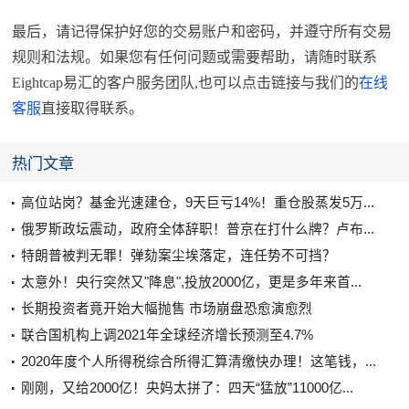
最后，请记得保护好您的交易账户和密码，并遵守所有交易
规则和法规。如果您有任何问题或需要帮助，请随时联系
Eightcap易汇的客户服务团队,也可以点击链接与我们的
在线
客服
直接取得联系。
热门文章
高位站岗？基金光速建仓，9天巨亏14%！重仓股蒸发5万...
俄罗斯政坛震动，政府全体辞职！普京在打什么牌？卢布...
特朗普被判无罪！弹劾案尘埃落定，连任势不可挡？
太意外！央行突然又"降息",投放2000亿，更是多年来首...
长期投资者竟开始大幅抛售 市场崩盘恐愈演愈烈
联合国机构上调2021年全球经济增长预测至4.7%
2020年度个人所得税综合所得汇算清缴快办理！这笔钱，...
刚刚，又给2000亿！央妈太拼了：四天“猛放”11000亿...