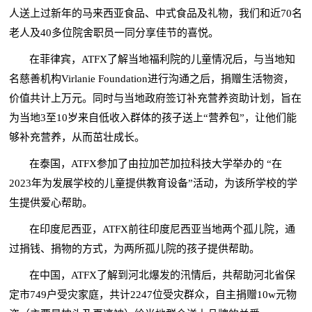
人送上过新年的马来西亚食品、中式食品及礼物，我们和近70名
老人及40多位院舍职员一同分享佳节的喜悦。
在菲律宾，ATFX了解当地福利院的儿童情况后，与当地知
名慈善机构Virlanie Foundation进行沟通之后，捐赠生活物资，
价值共计上万元。同时与当地政府签订补充营养资助计划，旨在
为当地3至10岁来自低收入群体的孩子送上“营养包”，让他们能
够补充营养，从而茁壮成长。
在泰国，ATFX参加了由拉加芒加拉科技大学举办的 “在
2023年为发展学校的儿童提供教育设备”活动，为该所学校的学
生提供爱心帮助。
在印度尼西亚，ATFX前往印度尼西亚当地两个孤儿院，通
过捐钱、捐物的方式，为两所孤儿院的孩子提供帮助。
在中国，ATFX了解到河北爆发的汛情后，共帮助河北省保
定市749户受灾家庭，共计2247位受灾群众，自主捐赠10w元物