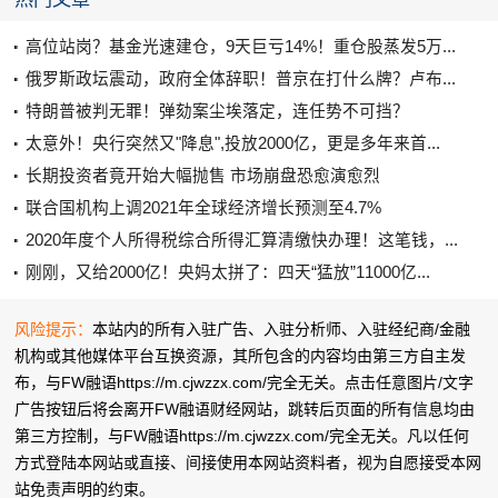
高位站岗？基金光速建仓，9天巨亏14%！重仓股蒸发5万...
俄罗斯政坛震动，政府全体辞职！普京在打什么牌？卢布...
特朗普被判无罪！弹劾案尘埃落定，连任势不可挡？
太意外！央行突然又"降息",投放2000亿，更是多年来首...
长期投资者竟开始大幅抛售 市场崩盘恐愈演愈烈
联合国机构上调2021年全球经济增长预测至4.7%
2020年度个人所得税综合所得汇算清缴快办理！这笔钱，...
刚刚，又给2000亿！央妈太拼了：四天“猛放”11000亿...
风险提示：
本站内的所有入驻广告、入驻分析师、入驻经纪商/金融
机构或其他媒体平台互换资源，其所包含的内容均由第三方自主发
布，与FW融语https://m.cjwzzx.com/完全无关。点击任意图片/文字
广告按钮后将会离开FW融语财经网站，跳转后页面的所有信息均由
第三方控制，与FW融语https://m.cjwzzx.com/完全无关。凡以任何
方式登陆本网站或直接、间接使用本网站资料者，视为自愿接受本网
站
免责声明
的约束。