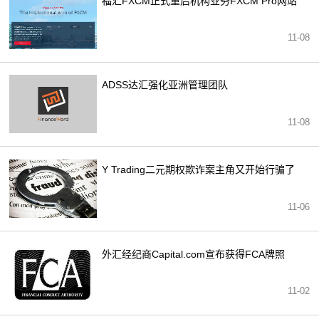
福汇FXCM正式重启机构业务FXCM Pro网站
11-08
ADSS达汇强化亚洲管理团队
11-08
Y Trading二元期权欺诈案主角又开始行骗了
11-06
外汇经纪商Capital.com宣布获得FCA牌照
11-02