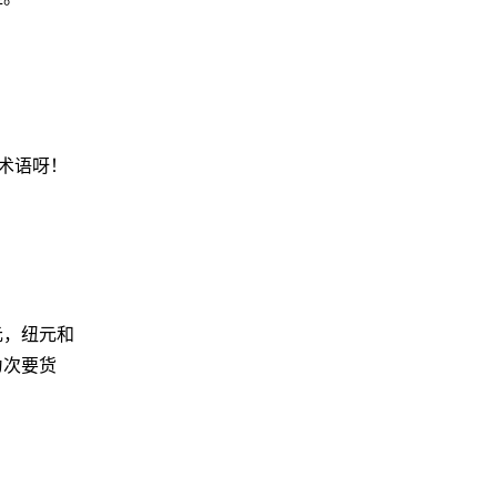
术语呀！
元，纽元和
为次要货