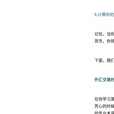
6.计算你的盈
记住，当你
货币，你
下面，我
外汇交易
在你学习
芳心的时
的专业术