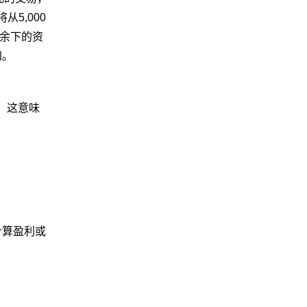
5,000
”余下的资
加。
。这意味
。
计算盈利或