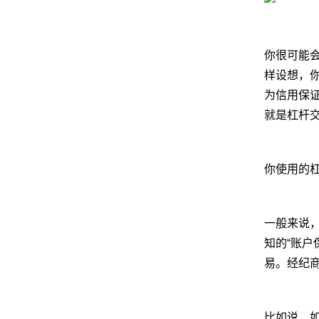
你很可能
样设想，你
为信用保
就是杠杆
你使用的
一般来说
知的“账户
易。经纪
比如说，如