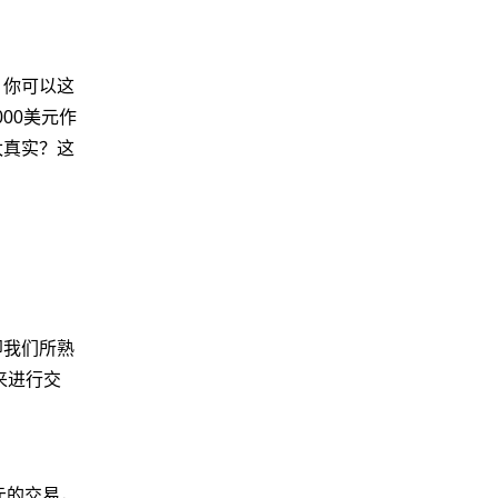
。你可以这
000美元作
太真实？这
即我们所熟
来进行交
美元的交易，