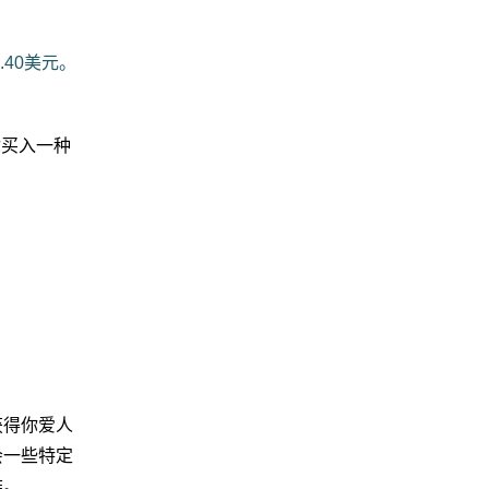
37.40美元。
你买入一种
获得你爱人
会一些特定
雅。