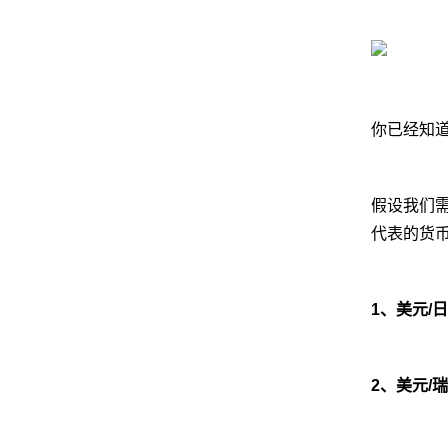
你已经知
假设我们需
代表的货
1、美元/日
2、美元/瑞