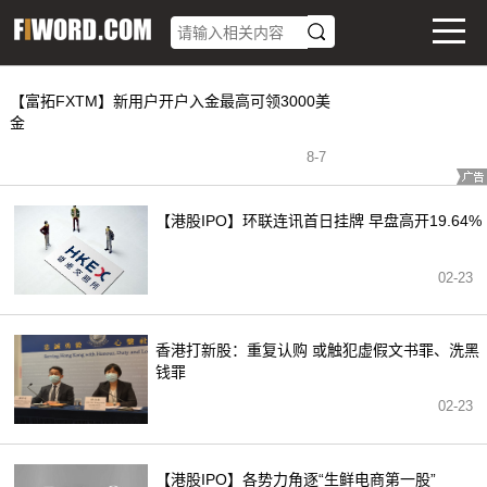
【富拓FXTM】新用户开户入金最高可领3000美
金
8
-
7
【港股IPO】环联连讯首日挂牌 早盘高开19.64%
02-23
香港打新股：重复认购 或触犯虚假文书罪、洗黑
钱罪
02-23
【港股IPO】各势力角逐“生鲜电商第一股”